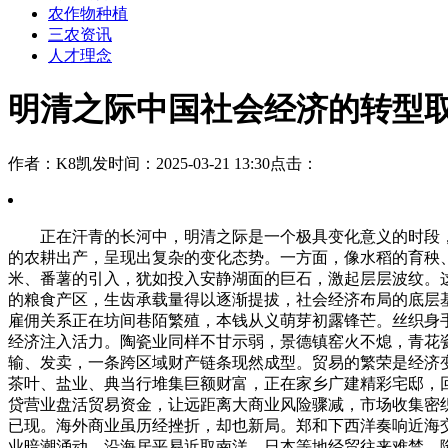
农作物种植
三农资讯
人才理念
明清之际中国社会经济的转型
作者：K8凯发
时间：2025-03-21 13:30
点击：
正在汗青的长河中，明清之际是一个极具变化意义的时段，
的农耕出产，呈现出复杂的变化态势。一方面，像水稻的育秧
米、番薯的引入，犹如投入安静湖面的巨石，激起层层波纹。
的粮食产区，生齿承载量得以逐渐提拔，社会经济布局的底层基
雇佣关系正在坊间巷陌繁殖，本钱从义萌芽初露锋芒。丝织身
经济注入活力。陶瓷业同样不甘示弱，景德镇窑火不熄，青花
输、发卖，一条跨区域财产链条现然成型。贸易的繁荣是经济
茶叶、盐业、典当行堆集巨额财富，正在家乡广建精彩宅邸，
贷营业盘活贸易资金，让远距离大商业风险骤减，市场收集密
已现。海外商业虽历经挫折，却也新局。郑和下西洋奏响近海
业暗潮涌动，沿海居平易近取南洋、日本等地经贸往来难禁。隆