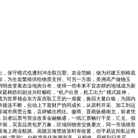
，保守模式也遭到冲击取沉塑。农业范畴，做为封建王朝根底
加，为生齿繁殖供给物质支持。可另一方面，美洲高产做物玉
悄悄改变着农业地舆分布，使得一些本来不宜农耕的地域成为新
庭棉纺织副业兴旺畅旺，“机户出资，机工出力” 模式延伸，
成为世界领会东方富庶取工艺的一扇窗，换回大量白银，为国内
单接连不断，拉动上下逛财产协同成长，从原料开采、加工到运
等城市商贾云集，店肆鳞次栉比。徽商、晋商纵横南北，前者凭
；后者以票号营业改革金融畅通，一纸汇票畅行千里，汇兑、假
字画，买卖品类包罗万象，区域间物资交换屡次，同一市场雏形
展海上商业航路。虽随后海禁政策时有收紧，但平易近间私运商
银 “黑洞”，白银货泉化海潮澎湃，从税收、田赋到日常买