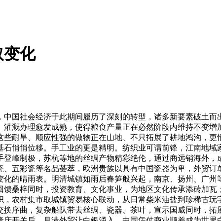
取变化
中国社会经济于此期间履历了深刻的转型，诸多新要素破土而出
、灌溉办理愈发成熟，使得粮食产量正在必然阶段内维持不变增
这些耐旱、顺应性强的做物正在山地、不只拓展了耕地鸿沟，更
石悄悄位移。手工业的更是精明。纺织业可谓前锋，江南地域家
手登峰制极，苏杭等地的丝绸产物精彩绝伦，通过商远销海外，
瓷、五彩瓷等名品荟萃，欧洲贵族以具有中国瓷器为卑，外贸订
变化的晴雨表。明清城镇如雨后春笋般兴起，南京、扬州、广州
回馈桑梓同时，投资教育、文化事业，为地区文化传承添砖加瓦
织，农村集市取城镇贸易核心联动，从日常柴米油盐到珍稀古玩
交换序曲，复杂船队带去丝绸、瓷器、茶叶，宣示国威同时，拓
庆开关后，月港外贸让白银涌入，中国凭仗商业顺差成为世界白